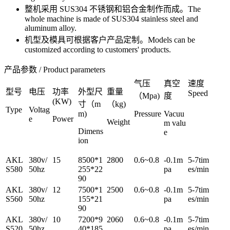
整机采用 SUS304 不锈钢和铝合金制作而成。The
whole machine is made of SUS304 stainless steel and
aluminum alloy.
机型及模具可根据客户产品定制。Models can be
customized according to customers' products.
产品参数 / Product parameters
气压
真空
速度
型号
电压
功率
外型尺
重量
Speed
（Mpa)
度
(KW)
寸（m
（kg)
Type
Voltag
m)
Pressure
Vacuu
e
Power
Weight
m valu
Dimens
e
ion
AKL
380v/
15
8500*1
2800
0.6~0.8
-0.1m
5-7tim
S580
50hz
255*22
pa
es/min
90
AKL
380v/
12
7500*1
2500
0.6~0.8
-0.1m
5-7tim
S560
50hz
155*21
pa
es/min
90
AKL
380v/
10
7200*9
2060
0.6~0.8
-0.1m
5-7tim
S520
50hz
40*185
pa
es/min