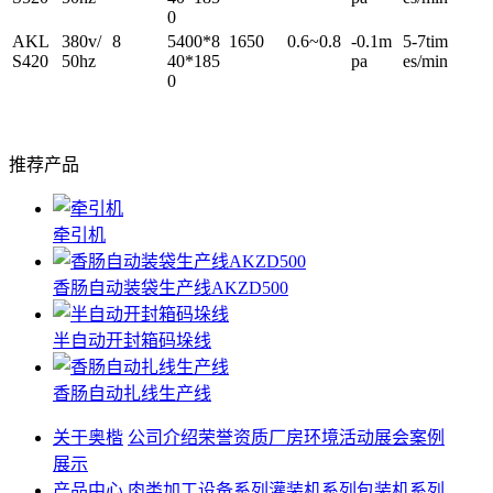
0
AKL
380v/
8
5400*8
1650
0.6~0.8
-0.1m
5-7tim
S420
50hz
40*185
pa
es/min
0
推荐产品
牵引机
香肠自动装袋生产线AKZD500
半自动开封箱码垛线
香肠自动扎线生产线
关于奥楷
公司介绍
荣誉资质
厂房环境
活动展会
案例
展示
产品中心
肉类加工设备系列
灌装机系列
包装机系列