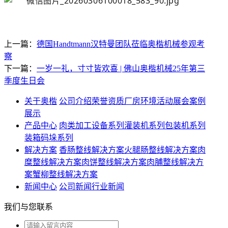
上一篇：
德国Handtmann汉特曼团队莅临奥楷机械参观考
察
下一篇：
一岁一礼，寸寸皆欢喜 | 佛山奥楷机械25年第三
季度生日会
关于奥楷
公司介绍
荣誉资质
厂房环境
活动展会
案例
展示
产品中心
肉类加工设备系列
灌装机系列
包装机系列
装箱码垛系列
解决方案
香肠整线解决方案
火腿肠整线解决方案
肉
糜整线解决方案
肉饼整线解决方案
肉脯整线解决方
案
蟹柳整线解决方案
新闻中心
公司新闻
行业新闻
我们与您联系