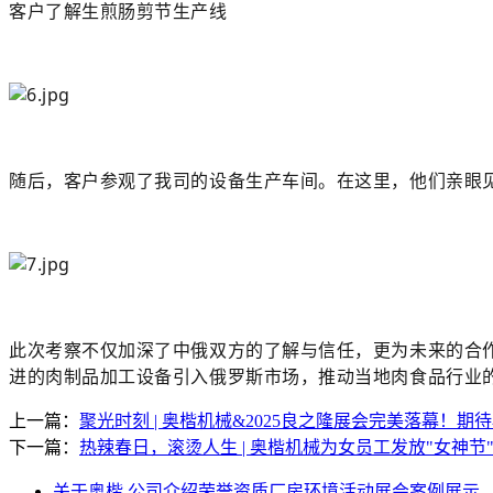
客户了解生煎肠剪节生产线
随后，客户参观了我司的设备生产车间。在这里，他们亲眼
此次考察不仅加深了中俄双方的了解与信任，更为未来的合
进的肉制品加工设备引入俄罗斯市场，推动当地肉食品行业
上一篇：
聚光时刻 | 奥楷机械&2025良之隆展会完美落幕！期
下一篇：
热辣春日，滚烫人生 | 奥楷机械为女员工发放"女神节
关于奥楷
公司介绍
荣誉资质
厂房环境
活动展会
案例展示