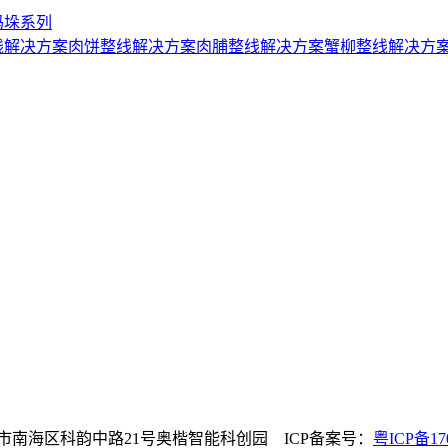
码垛系列
线解决方案
肉饼整线解决方案
肉脯整线解决方案
蟹柳整线解决方
山市南海区科韵中路21号奥楷智能科创园 ICP备案号：
粤ICP备17